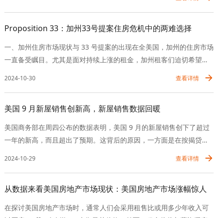
育机会与房产价值双重提升美国拥有世界一流的高等教育资源，许多
著名的大学和研究机构吸引了大量国际学生。在选择留学期间投资房
Proposition 33：加州33号提案住房危机中的两难选择
产时，学生不仅能够获得优质教育，还能享受房产价值上涨的双重收
益。随着时间的推移，位于热门学区的房产通常会增值，让投资者在
一、加州住房市场现状与 33 号提案的出现在全美国，加州的住房市场
未来获得可观的回报。2、租金收入的稳定现金流对于大多数留学生来
一直备受瞩目。尤其是面对持续上涨的租金，加州租客们迫切希望找
说，生活费用是一项重要支出。通过投资房产并将其出租，留学生可
到降低租金的办法。“33 号提案” 由此成为热议焦点，这也是六年来第
2024-10-30
查看详情
以获得稳定的租金收入，缓解经济压力。这种投资形式能够为留学生
三次租金控制相关议题被放上加州选票，迫使选民们重新审视一个棘
提供额外的经济支持，使他们更专注于学业。如何选择适合的留学房
手问题：城市和县政府能否在不阻碍新建住房的情况下合理控制租金
产？1、选择热门学区的房产在进行房产投资时，地理位置是一个重要
美国 9 月新屋销售创新高，新屋销售数据回暖
上涨？二、33 号提案的复杂性（一）提案内容解析表面上看，33 号
因素。选择靠近大学和学院的物业，无疑是最明智的选择。热门学区
提案似乎是一个简单的法律提案，但实际却蕴含诸多复杂问题。它将
美国商务部在周四公布的数据表明，美国 9 月的新屋销售创下了超过
的房产通常有更高的租赁需求，能够确保投资者获得稳定的租金收
废除 “Costa-Hawkins” 租金控制法案，意味着地方政府能对大多数单
一年的新高，而且超出了预期。这背后的原因，一方面是在按揭贷款
入。2、考虑房产类型在美国，房产投资的类型多种多样，包括公寓、
户住宅和 1995 年 2 月 1 日后建成的住房实行租金控制，还可对新搬
利率下滑的时候，房地产买家对住房建筑商所提供的进一步购房激励
别墅和多户住宅等。对于留学生来说，公寓是较为理想的选择，因为
2024-10-29
查看详情
入租户设定租金限制。同时，提案规定 “州政府不得限制任何城市、县
措施做出了积极回应；另一方面，当月按揭贷款利率处于近期的低
维护成本较低且租赁市场活跃。然而，别墅等高端物业也可以考虑，
或城市和县（如旧金山）维持、制定或扩大住宅租金控制的权利”。
谷，这也对新屋销售起到了提振作用。从具体的数据来分析，美国 9
特别是当学生毕业后希望继续持有房产时。投资房产的法律与税务知
（二）广泛影响引担忧这一条款的广泛影响让法律专家、经济学家及
从数据来看美国房地产市场现状：美国房地产市场涨幅惊人
月新屋销售年化户数达到了 73.8 万，而预期是 72 万，8 月的前值为
识1、确保合法合规在美国投资房产需要遵循当地的法律法规，了解相
一些租金控制支持者感到不安。加州大学伯克利分校的 Terner Cente
71.6 万。从环比情况来看，9 月新屋销售环比上涨了 4.1%，预期仅为
关的产权、租赁和投资规则。此外，留学生必须遵循签证规定，确保
在探讨美国房地产市场时，通常人们会采用租售比或用多少年收入可
r 住房创新中心执行董事 Ben Metcalf 认为，该提案将削弱州政府对
上涨 0.6%，8 月前值则是环比下跌 4.7%。再看新屋销售的价格，9